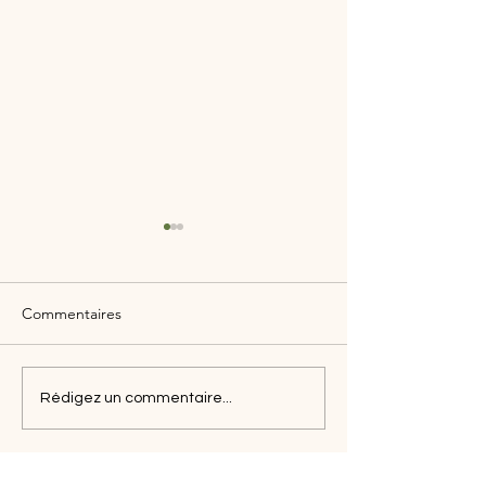
Commentaires
Merveilleux hiver
Rétrospective de Pâques
Rédigez un commentaire...
2024